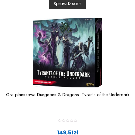
Sprawdź sam
o
u
t
o
f
5
Gra planszowa Dungeons & Dragons: Tyrants of the Underdark
R
a
149,51
zł
t