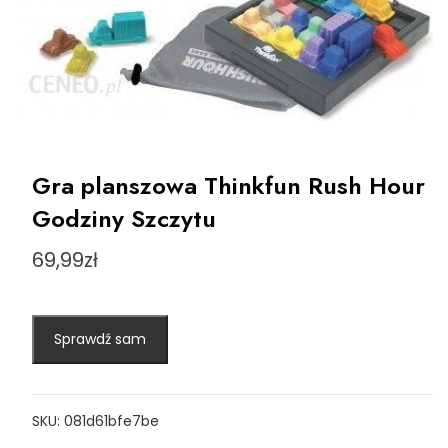
Gra planszowa Thinkfun Rush Hour
Godziny Szczytu
69,99
zł
Sprawdź sam
SKU:
081d61bfe7be