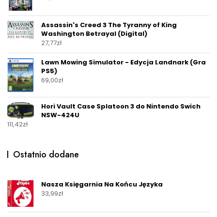
Assassin's Creed 3 The Tyranny of King
Washington Betrayal (Digital)
27,77
zł
Lawn Mowing Simulator - Edycja Landnark (Gra
PS5)
69,00
zł
Hori Vault Case Splatoon 3 do Nintendo Swich
NSW-424U
111,42
zł
Ostatnio dodane
Nasza Księgarnia Na Końcu Języka
33,99
zł