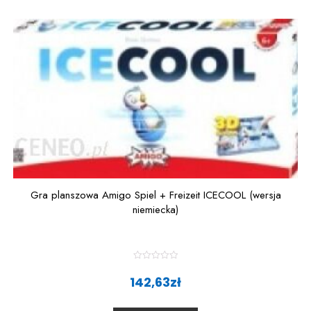
o
f
5
Gra planszowa Amigo Spiel + Freizeit ICECOOL (wersja
niemiecka)
R
a
142,63
zł
t
e
d
0