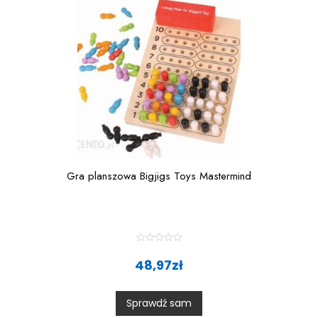
Gra planszowa Bigjigs Toys Mastermind
R
a
48,97
zł
t
e
d
0
Sprawdź sam
o
u
t