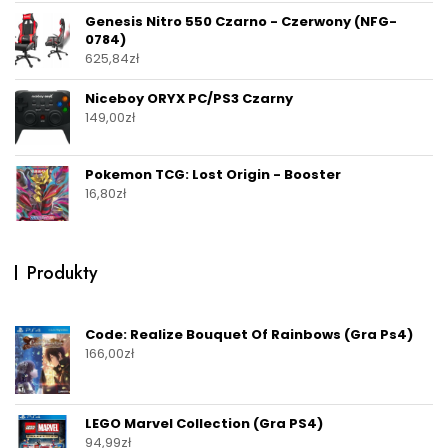
Genesis Nitro 550 Czarno - Czerwony (NFG-
0784)
625,84
zł
Niceboy ORYX PC/PS3 Czarny
149,00
zł
Pokemon TCG: Lost Origin - Booster
16,80
zł
Produkty
Code: Realize Bouquet Of Rainbows (Gra Ps4)
166,00
zł
LEGO Marvel Collection (Gra PS4)
94,99
zł