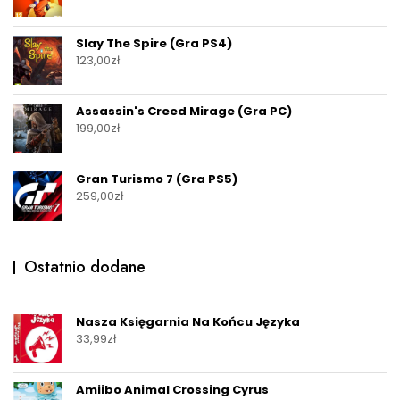
Slay The Spire (Gra PS4)
123,00
zł
Assassin's Creed Mirage (Gra PC)
199,00
zł
Gran Turismo 7 (Gra PS5)
259,00
zł
Ostatnio dodane
Nasza Księgarnia Na Końcu Języka
33,99
zł
Amiibo Animal Crossing Cyrus