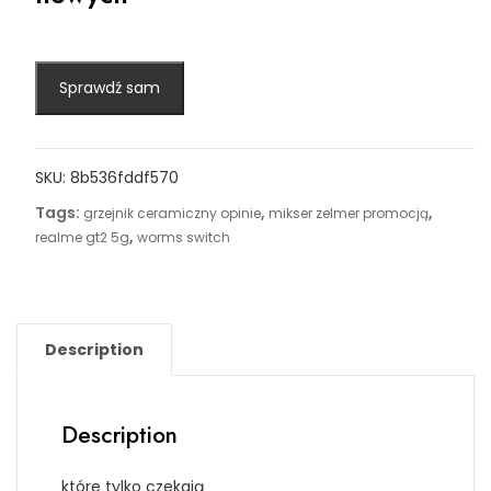
Sprawdź sam
SKU:
8b536fddf570
Tags:
,
,
grzejnik ceramiczny opinie
mikser zelmer promocją
,
realme gt2 5g
worms switch
Description
Description
które tylko czekają