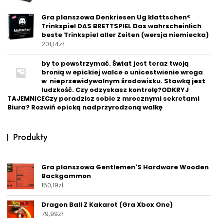
Gra planszowa Denkriesen Ug klattschen®
Trinkspiel DAS BRETTSPIEL Das wahrscheinlich
beste Trinkspiel aller Zeiten (wersja niemiecka)
201,14
zł
by to powstrzymać. Świat jest teraz twoją
bronią w epickiej walce o unicestwienie wroga
w nieprzewidywalnym środowisku. Stawką jest
ludzkość. Czy odzyskasz kontrolę?ODKRYJ
TAJEMNICECzy poradzisz sobie z mrocznymi sekretami
Biura? Rozwiń epicką nadprzyrodzoną walkę
Produkty
Gra planszowa Gentlemen'S Hardware Wooden
Backgammon
150,19
zł
Dragon Ball Z Kakarot (Gra Xbox One)
79,99
zł