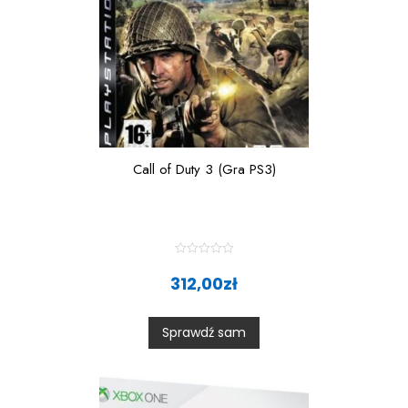
Call of Duty 3 (Gra PS3)
R
a
312,00
zł
t
e
d
0
Sprawdź sam
o
u
t
o
f
5