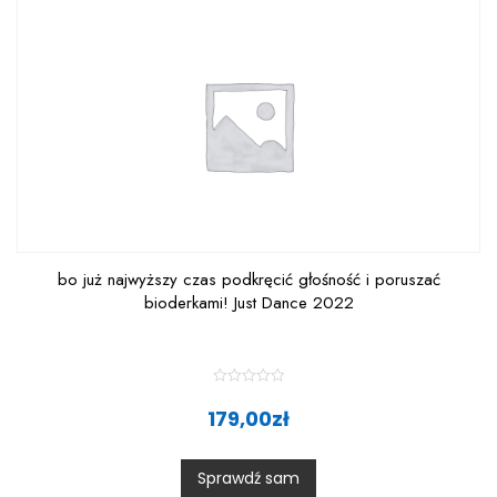
5
bo już najwyższy czas podkręcić głośność i poruszać
bioderkami! Just Dance 2022
R
a
179,00
zł
t
e
d
0
Sprawdź sam
o
u