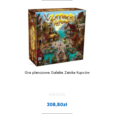
t
o
f
5
Gra planszowa Galakta Zatoka Kupców
R
a
308,80
zł
t
e
d