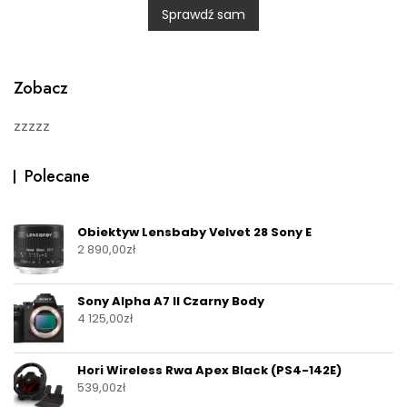
0
Sprawdź sam
o
u
t
o
f
5
Zobacz
zzzzz
Polecane
Obiektyw Lensbaby Velvet 28 Sony E
2 890,00
zł
Sony Alpha A7 II Czarny Body
4 125,00
zł
Hori Wireless Rwa Apex Black (PS4-142E)
539,00
zł