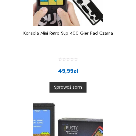
Konsola Mini Retro Sup 400 Gier Pad Czarna
R
a
49,99
zł
t
e
d
0
Sprawdź sam
o
u
t
o
f
5