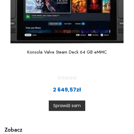
Konsola Valve Steam Deck 64 GB eMMC
R
a
2 649,57
zł
t
e
d
0
Sprawdź sam
o
u
t
o
f
5
Zobacz