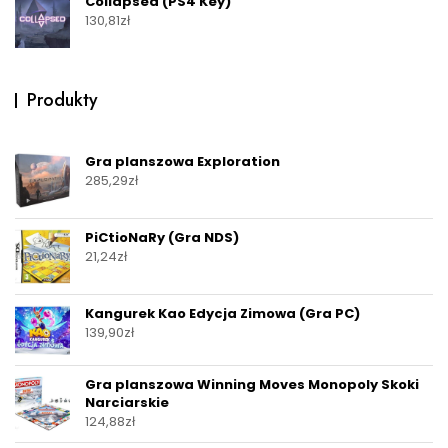
Collapsed (PS4 Key)
130,81
zł
Produkty
Gra planszowa Exploration
285,29
zł
PiCtioNaRy (Gra NDS)
21,24
zł
Kangurek Kao Edycja Zimowa (Gra PC)
139,90
zł
Gra planszowa Winning Moves Monopoly Skoki
Narciarskie
124,88
zł