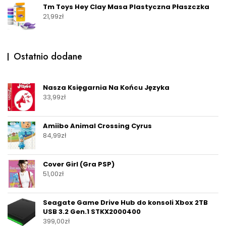
Tm Toys Hey Clay Masa Plastyczna Płaszczka
21,99
zł
Ostatnio dodane
Nasza Księgarnia Na Końcu Języka
33,99
zł
Amiibo Animal Crossing Cyrus
84,99
zł
Cover Girl (Gra PSP)
51,00
zł
Seagate Game Drive Hub do konsoli Xbox 2TB
USB 3.2 Gen.1 STKX2000400
399,00
zł