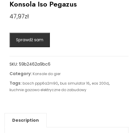
Konsola Iso Pegazus
47,97
zł
Sprawdź sam
SKU:
59b2462a9bc6
Category:
Konsole do gier
Tags:
,
,
,
bosch ppp6a2m90
bus simulator 16
eos 200d
kuchnie gazowo elektryczne do zabudowy
Description