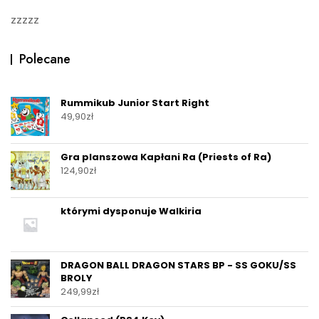
zzzzz
Polecane
Rummikub Junior Start Right
49,90
zł
Gra planszowa Kapłani Ra (Priests of Ra)
124,90
zł
którymi dysponuje Walkiria
DRAGON BALL DRAGON STARS BP - SS GOKU/SS
BROLY
249,99
zł