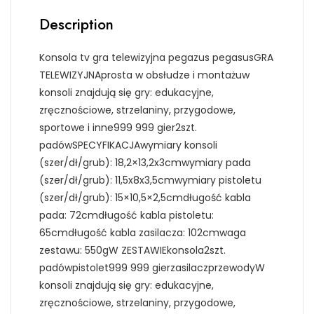
Description
Konsola tv gra telewizyjna pegazus pegasusGRA
TELEWIZYJNAprosta w obsłudze i montażuw
konsoli znajdują się gry: edukacyjne,
zręcznościowe, strzelaniny, przygodowe,
sportowe i inne999 999 gier2szt.
padówSPECYFIKACJAwymiary konsoli
(szer/dł/grub): 18,2×13,2x3cmwymiary pada
(szer/dł/grub): 11,5x8x3,5cmwymiary pistoletu
(szer/dł/grub): 15×10,5×2,5cmdługość kabla
pada: 72cmdługość kabla pistoletu:
65cmdługość kabla zasilacza: 102cmwaga
zestawu: 550gW ZESTAWIEkonsola2szt.
padówpistolet999 999 gierzasilaczprzewodyW
konsoli znajdują się gry: edukacyjne,
zręcznościowe, strzelaniny, przygodowe,