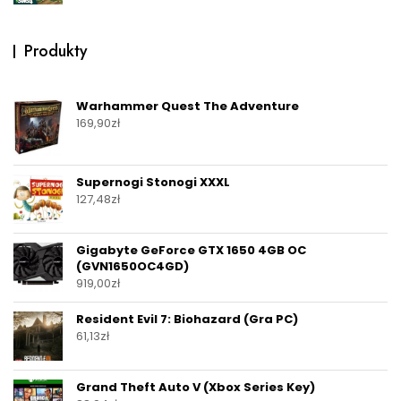
Produkty
Warhammer Quest The Adventure
169,90
zł
Supernogi Stonogi XXXL
127,48
zł
Gigabyte GeForce GTX 1650 4GB OC
(GVN1650OC4GD)
919,00
zł
Resident Evil 7: Biohazard (Gra PC)
61,13
zł
Grand Theft Auto V (Xbox Series Key)