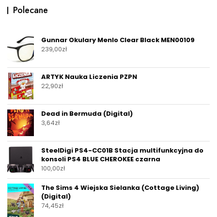
Polecane
Gunnar Okulary Menlo Clear Black MEN00109
239,00
zł
ARTYK Nauka Liczenia PZPN
22,90
zł
Dead in Bermuda (Digital)
3,64
zł
SteelDigi PS4-CC01B Stacja multifunkcyjna do
konsoli PS4 BLUE CHEROKEE czarna
100,00
zł
The Sims 4 Wiejska Sielanka (Cottage Living)
(Digital)
74,45
zł