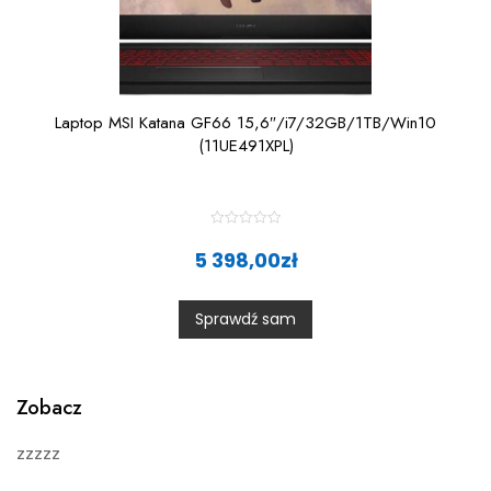
Laptop MSI Katana GF66 15,6″/i7/32GB/1TB/Win10
(11UE491XPL)
R
a
5 398,00
zł
t
e
d
0
Sprawdź sam
o
u
t
o
f
5
Zobacz
zzzzz