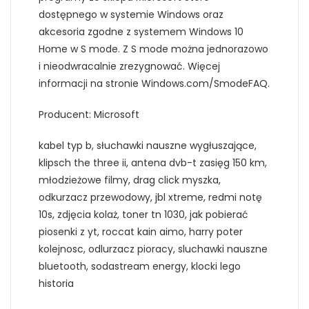
dostępnego w systemie Windows oraz
akcesoria zgodne z systemem Windows 10
Home w S mode. Z S mode można jednorazowo
i nieodwracalnie zrezygnować. Więcej
informacji na stronie Windows.com/SmodeFAQ.
Producent: Microsoft
kabel typ b, słuchawki nauszne wygłuszające,
klipsch the three ii, antena dvb-t zasięg 150 km,
młodzieżowe filmy, drag click myszka,
odkurzacz przewodowy, jbl xtreme, redmi notę
10s, zdjęcia kolaż, toner tn 1030, jak pobierać
piosenki z yt, roccat kain aimo, harry poter
kolejnosc, odlurzacz pioracy, sluchawki nauszne
bluetooth, sodastream energy, klocki lego
historia