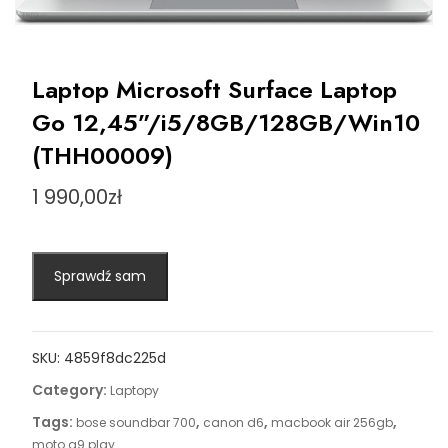
Laptop Microsoft Surface Laptop
Go 12,45”/i5/8GB/128GB/Win10
(THH00009)
1 990,00
zł
Sprawdź sam
SKU:
4859f8dc225d
Category:
Laptopy
Tags:
,
,
,
bose soundbar 700
canon d6
macbook air 256gb
moto g9 play