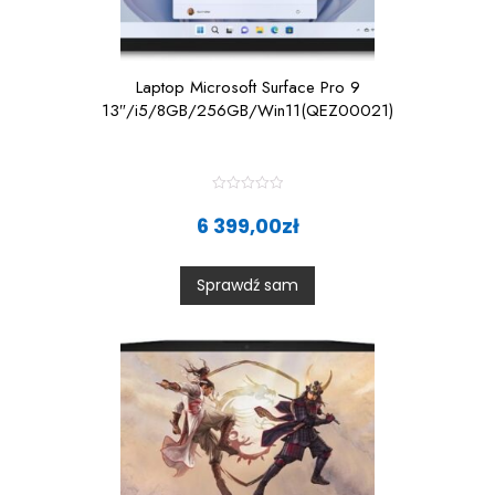
Laptop Microsoft Surface Pro 9
13″/i5/8GB/256GB/Win11(QEZ00021)
R
a
6 399,00
zł
t
e
d
0
Sprawdź sam
o
u
t
o
f
5