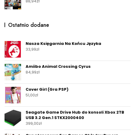
88,94
zł
Ostatnio dodane
Nasza Księgarnia Na Końcu Języka
33,99
zł
Amiibo Animal Crossing Cyrus
84,99
zł
Cover Girl (Gra PSP)
51,00
zł
Seagate Game Drive Hub do konsoli Xbox 2TB
USB 3.2 Gen.1 STKX2000400
399,00
zł