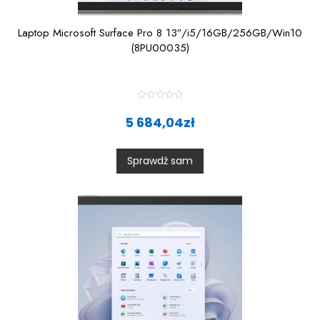
Laptop Microsoft Surface Pro 8 13″/i5/16GB/256GB/Win10
(8PU00035)
R
a
5 684,04
zł
t
e
d
0
Sprawdź sam
o
u
t
o
f
5