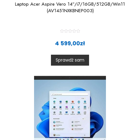
Laptop Acer Aspire Vero 14″/i7/16GB/512GB/Win11
(AV1451NXKBNEP003)
R
a
4 599,00
zł
t
e
d
0
Sprawdź sam
o
u
t
o
f
5