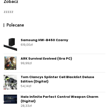
Zobacz
zzzzz
Polecane
Samsung HW-B450 Czarny
619,00
zł
ARK Survival Evolved (Gra PC)
99,99
zł
Tom Clancys Splinter Cell Blacklist Deluxe
Edition (Digital)
54,14
zł
Halo Infinite Perfect Control Weapon Charm
(Digital)
28,33
zł