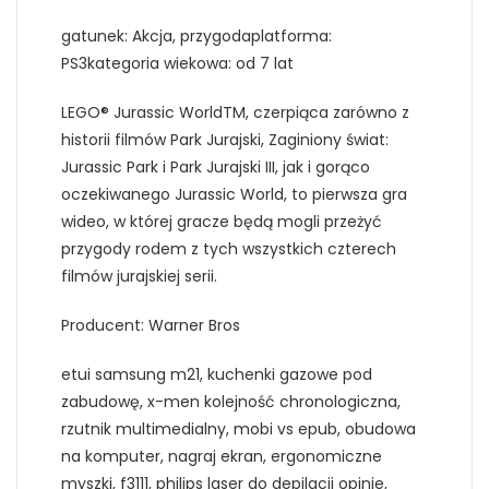
gatunek: Akcja, przygodaplatforma:
PS3kategoria wiekowa: od 7 lat
LEGO® Jurassic WorldTM, czerpiąca zarówno z
historii filmów Park Jurajski, Zaginiony świat:
Jurassic Park i Park Jurajski III, jak i gorąco
oczekiwanego Jurassic World, to pierwsza gra
wideo, w której gracze będą mogli przeżyć
przygody rodem z tych wszystkich czterech
filmów jurajskiej serii.
Producent: Warner Bros
etui samsung m21, kuchenki gazowe pod
zabudowę, x-men kolejność chronologiczna,
rzutnik multimedialny, mobi vs epub, obudowa
na komputer, nagraj ekran, ergonomiczne
myszki, f3111, philips laser do depilacji opinie,