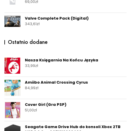
69,00
zł
Valve Complete Pack (Digital)
343,61
zł
Ostatnio dodane
Nasza Księgarnia Na Końcu Języka
33,99
zł
Amiibo Animal Crossing Cyrus
84,99
zł
Cover Girl (Gra PSP)
51,00
zł
Seagate Game Drive Hub do konsoli Xbox 2TB