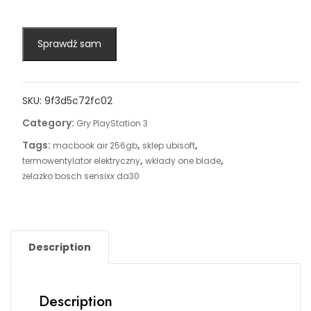
Sprawdź sam
SKU:
9f3d5c72fc02
Category:
Gry PlayStation 3
Tags:
,
,
macbook air 256gb
sklep ubisoft
,
,
termowentylator elektryczny
wkłady one blade
żelazko bosch sensixx da30
Description
Description