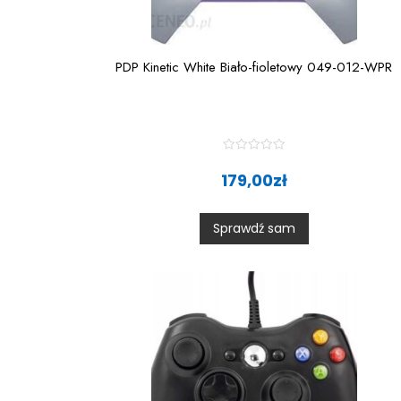
PDP Kinetic White Biało-fioletowy 049-012-WPR
R
a
179,00
zł
t
e
d
0
Sprawdź sam
o
u
t
o
f
5