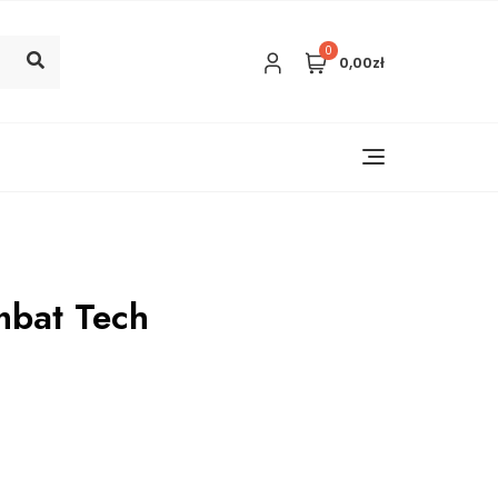
0
0,00zł
mbat Tech