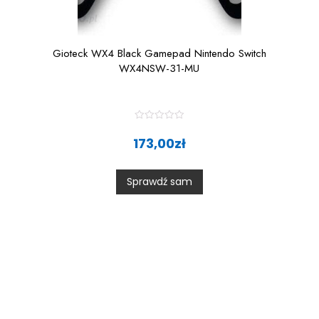
Gioteck WX4 Black Gamepad Nintendo Switch
WX4NSW-31-MU
R
a
173,00
zł
t
e
d
0
Sprawdź sam
o
u
t
o
f
5