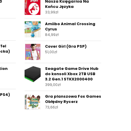
0
Nasza Księgarnia Na
Końcu Języka
33,99
zł
Amiibo Animal Crossing
Cyrus
84,99
zł
fel
Cover Girl (Gra PSP)
ecka)
51,00
zł
tion
Seagate Game Drive Hub
do konsoli Xbox 2TB USB
3.2 Gen.1 STKX2000400
399,00
zł
 PS4)
Gra planszowa Fox Games
Obłędny Rycerz
73,66
zł