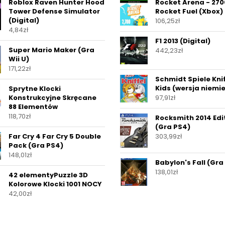
Roblox Raven Hunter Hood
Rocket Arena - 270
Tower Defense Simulator
Rocket Fuel (Xbox)
(Digital)
106,25
zł
4,84
zł
F1 2013 (Digital)
Super Mario Maker (Gra
442,23
zł
Wii U)
171,22
zł
Schmidt Spiele Knif
Kids (wersja niemi
Sprytne Klocki
Konstrukcyjne Skręcane
97,91
zł
88 Elementów
118,70
zł
Rocksmith 2014 Edi
(Gra PS4)
Far Cry 4 Far Cry 5 Double
303,99
zł
Pack (Gra PS4)
148,01
zł
Babylon's Fall (Gra
138,01
zł
42 elementyPuzzle 3D
Kolorowe Klocki 1001 NOCY
42,00
zł