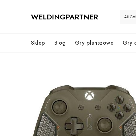
Skip
to
WELDINGPARTNER
content
Sklep
Blog
Gry planszowe
Gry 