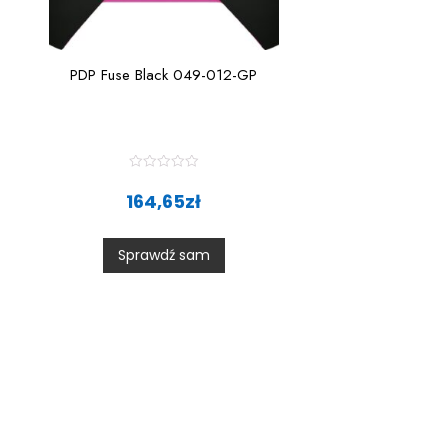
PDP Fuse Black 049-012-GP
R
a
164,65
zł
t
e
d
0
Sprawdź sam
o
u
t
o
f
5