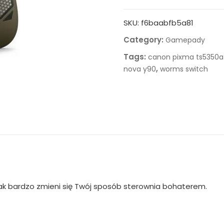
SKU:
f6baabfb5a81
Category:
Gamepady
Tags:
canon pixma ts5350a
,
nova y90
worms switch
i jak bardzo zmieni się Twój sposób sterownia bohaterem.