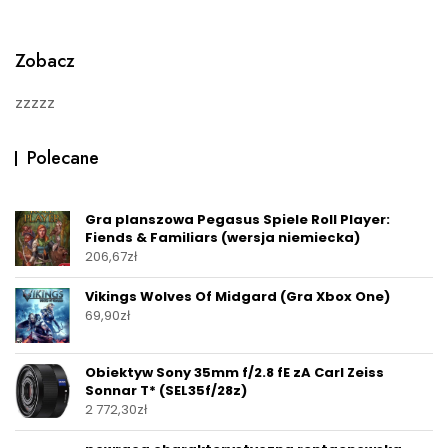
t
o
f
5
Zobacz
zzzzz
Polecane
Gra planszowa Pegasus Spiele Roll Player:
Fiends & Familiars (wersja niemiecka)
206,67
zł
Vikings Wolves Of Midgard (Gra Xbox One)
69,90
zł
Obiektyw Sony 35mm f/2.8 fE zA Carl Zeiss
Sonnar T* (SEL35f/28z)
2 772,30
zł