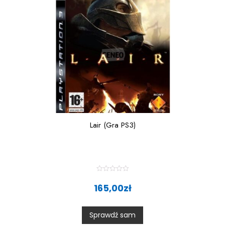
5
Lair (Gra PS3)
R
a
165,00
zł
t
e
d
0
Sprawdź sam
o
u