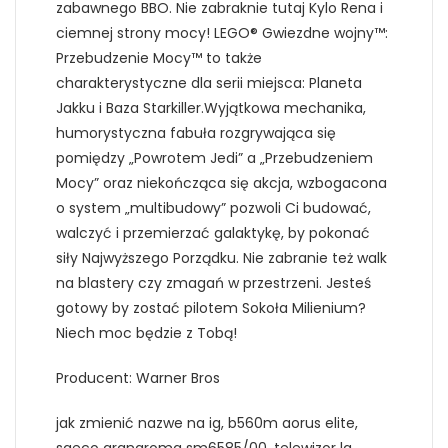
zabawnego BBO. Nie zabraknie tutaj Kylo Rena i
ciemnej strony mocy! LEGO® Gwiezdne wojny™:
Przebudzenie Mocy™ to także
charakterystyczne dla serii miejsca: Planeta
Jakku i Baza Starkiller.Wyjątkowa mechanika,
humorystyczna fabuła rozgrywająca się
pomiędzy „Powrotem Jedi” a „Przebudzeniem
Mocy” oraz niekończąca się akcja, wzbogacona
o system „multibudowy” pozwoli Ci budować,
walczyć i przemierzać galaktykę, by pokonać
siły Najwyższego Porządku. Nie zabranie też walk
na blastery czy zmagań w przestrzeni. Jesteś
gotowy by zostać pilotem Sokoła Milienium?
Niech moc będzie z Tobą!
Producent: Warner Bros
jak zmienić nazwe na ig, b560m aorus elite,
saeco granaroma sm6585/00, telewizor lg