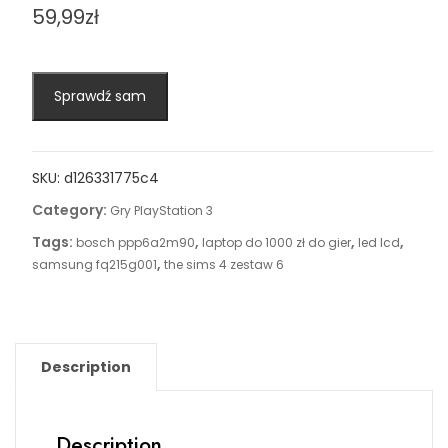
59,99
zł
Sprawdź sam
SKU:
d126331775c4
Category:
Gry PlayStation 3
Tags:
,
,
,
bosch ppp6a2m90
laptop do 1000 zł do gier
led lcd
,
samsung fq215g001
the sims 4 zestaw 6
Description
Description