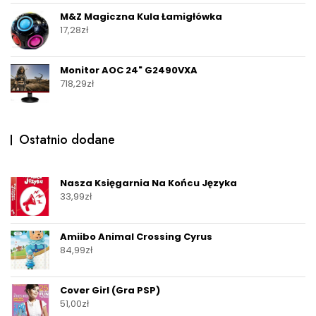
M&Z Magiczna Kula Łamigłówka
17,28
zł
Monitor AOC 24" G2490VXA
718,29
zł
Ostatnio dodane
Nasza Księgarnia Na Końcu Języka
33,99
zł
Amiibo Animal Crossing Cyrus
84,99
zł
Cover Girl (Gra PSP)
51,00
zł