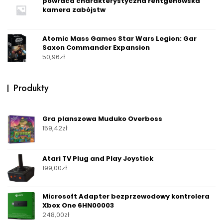
powraca charakterystyczna rentgenowska
kamera zabójstw
Atomic Mass Games Star Wars Legion: Gar
Saxon Commander Expansion
50,96
zł
Produkty
Gra planszowa Muduko Overboss
159,42
zł
Atari TV Plug and Play Joystick
199,00
zł
Microsoft Adapter bezprzewodowy kontrolera
Xbox One 6HN00003
248,00
zł