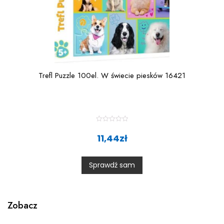
Trefl Puzzle 100el. W świecie piesków 16421
R
a
11,44
zł
t
e
d
0
Sprawdź sam
o
u
t
o
f
5
Zobacz