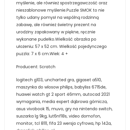
myślenie, ale również spostrzegawczość oraz
nieszablonowe myślenie.Puzzle SMOK to nie
tylko udany pomysł na wspólną rodzinną
zabawę, ale również świetny prezent na
urodziny zapakowany w piękne, ręcznie
wykonane pudełko.Wielkość obrazka po
ułożeniu: 57 x 52 cm. Wielkość pojedynczego
puzzla: 7 x 6 cm.Wiek: 4 +
Producent: Scratch
logitech g103, uncharted gra, gigaset a510,
maszynka do wlosow philips, babyliss 6715de,
huawei watch gt 2 sport 46mm, autocad 2021
wymagania, media expert dąbrowa górnicza,
asus vivobook 15, muvo, gry na nintendo switch,
suszarka lg 9kg, lut6nf18s, video domofon,
monitor, tcl 8111, fifa 23 wersja cyfrowa, hp 142a,