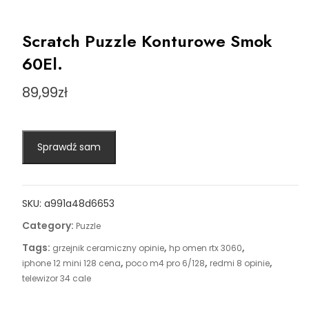
Scratch Puzzle Konturowe Smok
60El.
89,99
zł
Sprawdź sam
SKU:
a991a48d6653
Category:
Puzzle
Tags:
,
,
grzejnik ceramiczny opinie
hp omen rtx 3060
,
,
,
iphone 12 mini 128 cena
poco m4 pro 6/128
redmi 8 opinie
telewizor 34 cale