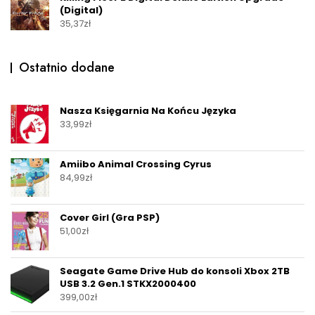
(Digital)
35,37
zł
Ostatnio dodane
Nasza Księgarnia Na Końcu Języka
33,99
zł
Amiibo Animal Crossing Cyrus
84,99
zł
Cover Girl (Gra PSP)
51,00
zł
Seagate Game Drive Hub do konsoli Xbox 2TB
USB 3.2 Gen.1 STKX2000400
399,00
zł