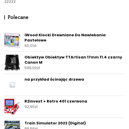
zzzzz
Polecane
iWood Klocki Drewniane Do Nawlekania
Pastelowe
60,01
zł
Obiektyw Obiektyw TTArtisan 17mm f1.4 czarny
Canon M
599,00
zł
na przykład ścinając drzewa
R2invest + Retro 401 czerwona
92,90
zł
Train Simulator 2022 (Digital)
99,69
zł