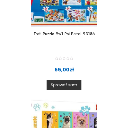
Trefl Puzzle 9w1 Psi Patrol 93186
R
a
55,00
zł
t
e
d
0
Sprawdź sam
o
u
t
o
f
5