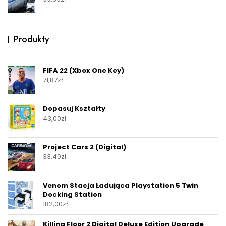
Produkty
FIFA 22 (Xbox One Key)
71,87
zł
Dopasuj Kształty
43,00
zł
Project Cars 2 (Digital)
33,40
zł
Venom Stacja Ładująca Playstation 5 Twin
Docking Station
182,00
zł
Killing Floor 2 Digital Deluxe Edition Upgrade