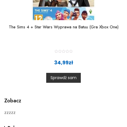
The Sims 4 + Star Wars Wyprawa na Batuu (Gra Xbox One)
R
a
34,99
zł
t
e
d
0
Sprawdź sam
o
u
t
o
f
5
Zobacz
zzzzz