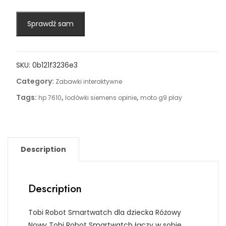
Sprawdź sam
SKU:
0b121f3236e3
Category:
Zabawki interaktywne
Tags:
,
,
hp 7610
lodówki siemens opinie
moto g9 play
Description
Description
Tobi Robot Smartwatch dla dziecka Różowy
Nowy Tobi Robot Smartwatch łączy w sobie