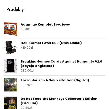
Produkty
Adamigo Komplet Brydżowy
15,78
zł
Hell-Gamer Fotel C50 (C2394936B)
419,00
zł
Breaking Games Cards Against Humanity V2.0
(edycja angielska)
235,00
zł
Forza Horizon 4 Deluxe Edition (Digital)
391,71
zł
Do not Feed the Monkeys Collector's Edition
(Gra PS4)
99,89
zł