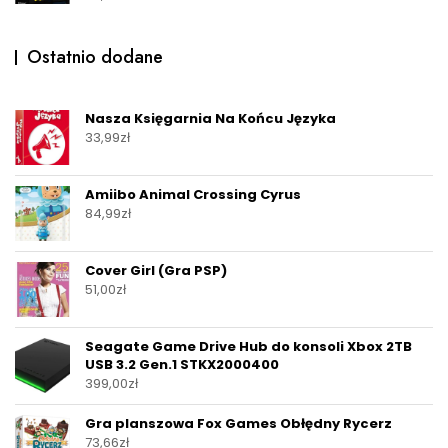
Ostatnio dodane
Nasza Księgarnia Na Końcu Języka
33,99
zł
Amiibo Animal Crossing Cyrus
84,99
zł
Cover Girl (Gra PSP)
51,00
zł
Seagate Game Drive Hub do konsoli Xbox 2TB
USB 3.2 Gen.1 STKX2000400
399,00
zł
Gra planszowa Fox Games Obłędny Rycerz
73,66
zł