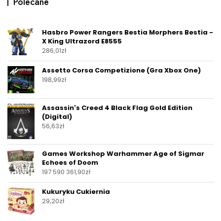
Polecane
Hasbro Power Rangers Bestia Morphers Bestia -
X King Ultrazord E8555
286,01
zł
Assetto Corsa Competizione (Gra Xbox One)
198,99
zł
Assassin's Creed 4 Black Flag Gold Edition
(Digital)
56,63
zł
Games Workshop Warhammer Age of Sigmar
Echoes of Doom
197 590 361,90
zł
Kukuryku Cukiernia
29,20
zł