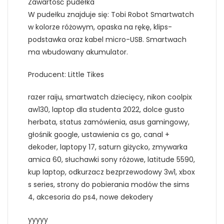
Zawartość pudełka
W pudełku znajduje się: Tobi Robot Smartwatch
w kolorze różowym, opaska na rękę, klips-
podstawka oraz kabel micro-USB. Smartwach
ma wbudowany akumulator.
Producent: Little Tikes
razer raiju, smartwatch dziecięcy, nikon coolpix
aw130, laptop dla studenta 2022, dolce gusto
herbata, status zamówienia, asus gamingowy,
głośnik google, ustawienia cs go, canal +
dekoder, laptopy 17, saturn giżycko, zmywarka
amica 60, słuchawki sony różowe, latitude 5590,
kup laptop, odkurzacz bezprzewodowy 3w1, xbox
s series, strony do pobierania modów the sims
4, akcesoria do ps4, nowe dekodery
yyyyy