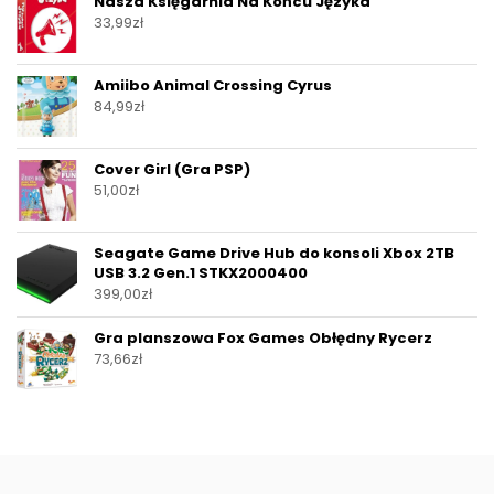
Nasza Księgarnia Na Końcu Języka
33,99
zł
Amiibo Animal Crossing Cyrus
84,99
zł
Cover Girl (Gra PSP)
51,00
zł
Seagate Game Drive Hub do konsoli Xbox 2TB
USB 3.2 Gen.1 STKX2000400
399,00
zł
Gra planszowa Fox Games Obłędny Rycerz
73,66
zł