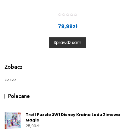
R
a
79,99
zł
t
e
d
0
Sprawdź sam
o
u
t
o
f
5
Zobacz
zzzzz
Polecane
Trefl Puzzle 3W1 Disney Kraina Lodu Zimowa
Magia
25,99
zł