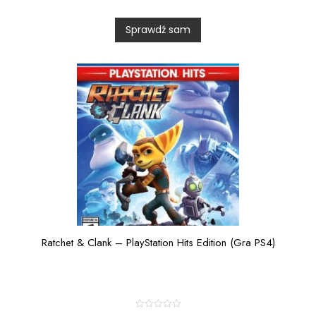
e
d
0
Sprawdź sam
o
u
t
o
f
5
Ratchet & Clank – PlayStation Hits Edition (Gra PS4)