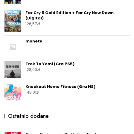
Far Cry 5 Gold Edition + Far Cry New Dawn
(Digital)
126,57
zł
monety
Trek To Yomi (Gra PS5)
128,00
zł
Knockout Home Fitness (Gra NS)
148,01
zł
Ostatnio dodane