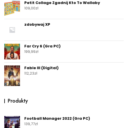
Petit Collage Zgadnij Kto To Wallaby
109,00
zł
zdobywaj XP
Far Cry 6 (Gra PC)
199,99
zł
Fable III (Digital)
112,23
zł
Produkty
Football Manager 2022 (Gra PC)
139,77
zł