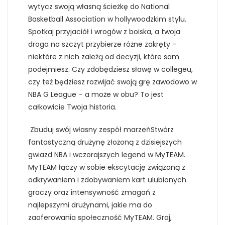
wytycz swoją własną ścieżkę do National
Basketball Association w hollywoodzkim stylu.
Spotkaj przyjaciół i wrogów z boiska, a twoja
droga na szczyt przybierze różne zakręty –
niektóre z nich zależą od decyzji, które sam
podejmiesz. Czy zdobędziesz sławę w collegeu,
czy też będziesz rozwijać swoją grę zawodowo w
NBA G League – a może w obu? To jest
całkowicie Twoja historia.
Zbuduj swój własny zespół marzeńStwórz
fantastyczną drużynę złożoną z dzisiejszych
gwiazd NBA i wczorajszych legend w MyTEAM.
MyTEAM łączy w sobie ekscytację związaną z
odkrywaniem i zdobywaniem kart ulubionych
graczy oraz intensywność zmagań z
najlepszymi drużynami, jakie ma do
zaoferowania społeczność MyTEAM. Graj,