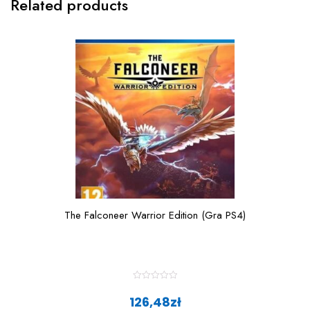
Related products
The Falconeer Warrior Edition (Gra PS4)
R
a
126,48
zł
t