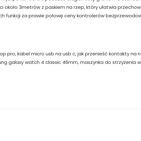
ści około 3metrów z paskiem na rzep, który ułatwia przecho
ych funkcji za prawie połowę ceny kontrolerów bezprzewodo
op pro, kabel micro usb na usb c, jak przenieść kontakty na
ng galaxy watch 4 classic 46mm, maszynka do strzyżenia wł