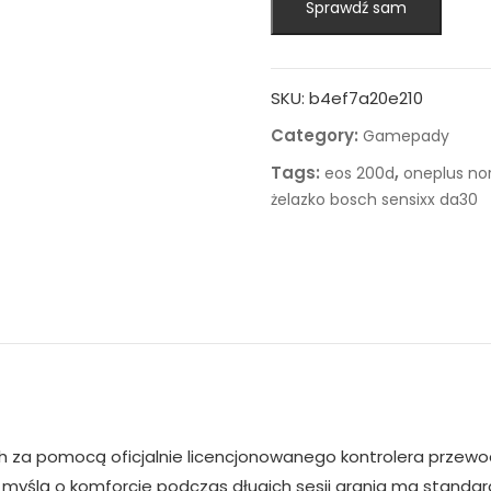
Sprawdź sam
SKU:
b4ef7a20e210
Category:
Gamepady
Tags:
,
eos 200d
oneplus nor
żelazko bosch sensixx da30
ch za pomocą oficjalnie licencjonowanego kontrolera przew
 myślą o komforcie podczas długich sesji grania ma standa