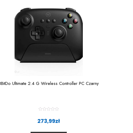
8BitDo Ultimate 2.4 G Wireless Controller PC Czarny
R
a
273,99
zł
t
e
d
0