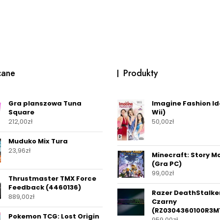
cane
Produkty
Gra planszowa Tuna
Imagine Fashion Id
Square
Wii)
212,00
zł
50,00
zł
Muduko Mix Tura
23,96
zł
Minecraft: Story M
(Gra PC)
99,00
zł
Thrustmaster TMX Force
Feedback (4460136)
Razer DeathStalker
889,00
zł
Czarny
(RZ0304360100R3M
Pokemon TCG: Lost Origin
959,00
zł