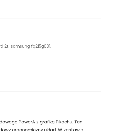
,
,
d 2t
samsung fq215g001
odowego PowerA z grafiką Pikachu. Ten
rdowy ergonomiczny układ. W zestawie