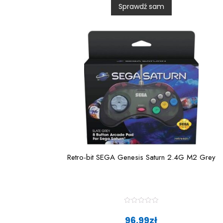
Sprawdź sam
o
u
t
o
f
5
Retro-bit SEGA Genesis Saturn 2.4G M2 Grey
R
a
96,99
zł
t