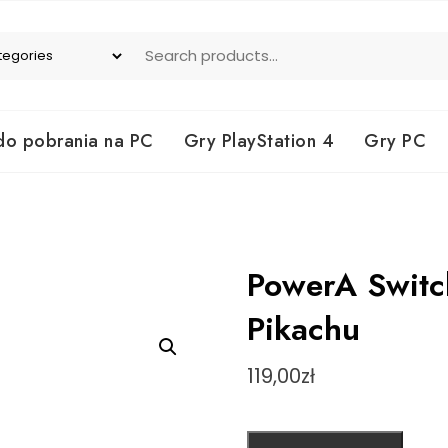
do pobrania na PC
Gry PlayStation 4
Gry PC
PowerA Switc
Pikachu
119,00
zł