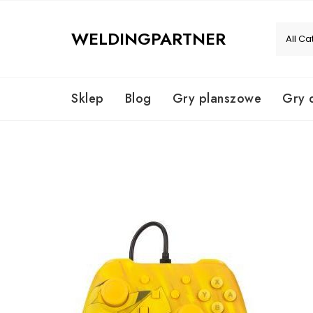
Skip
to
WELDINGPARTNER
content
Sklep
Blog
Gry planszowe
Gry 