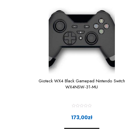
Gioteck WX4 Black Gamepad Nintendo Switch
WX4NSW-31-MU
R
a
173,00
zł
t
e
d
0