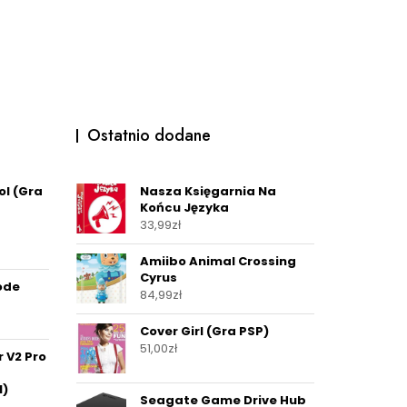
Ostatnio dodane
ol (Gra
Nasza Księgarnia Na
Końcu Języka
33,99
zł
Amiibo Animal Crossing
Cyrus
ode
84,99
zł
Cover Girl (Gra PSP)
51,00
zł
 V2 Pro
1)
Seagate Game Drive Hub