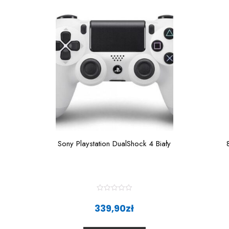
Sony Playstation DualShock 4 Biały
R
a
339,90
zł
t
e
d
0