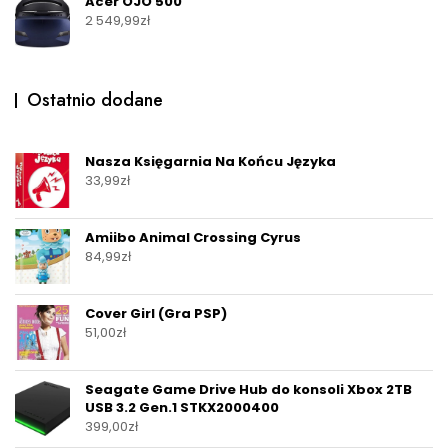
Acer OJO 500
2 549,99
zł
Ostatnio dodane
Nasza Księgarnia Na Końcu Języka
33,99
zł
Amiibo Animal Crossing Cyrus
84,99
zł
Cover Girl (Gra PSP)
51,00
zł
Seagate Game Drive Hub do konsoli Xbox 2TB
USB 3.2 Gen.1 STKX2000400
399,00
zł