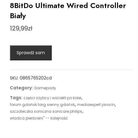
8BitDo Ultimate Wired Controller
Biały
129,99
zł
Sprawdź sam
SKU:
0865765202cd
Category:
Gamepady
Tags:
,
części szybcy i wściekli po kolei
,
,
forum gdańsk targ sienny gdańsk
mediaexpert jarocin
,
szczoteczka soniczna sonicare philips
władca pierścieni'' -- kolejność