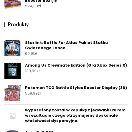
Booster Box (18
524,00
zł
Produkty
Starlink: Battle For Atlas Pakiet Statku
Gwiezdnego Lance
60,91
zł
Among Us Crewmate Edition (Gra Xbox Series X)
139,99
zł
Pokemon TCG Battle Styles Booster Display (36)
569,99
zł
wyposażony został w kopułkę z jedwabiu 28 mm
w rezultacie czego otrzymujemy doskonałe
właściwości dyspersyjne.