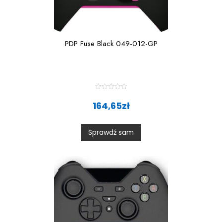
PDP Fuse Black 049-012-GP
R
a
164,65
zł
t
e
d
0
Sprawdź sam
o
u
t
o
f
5