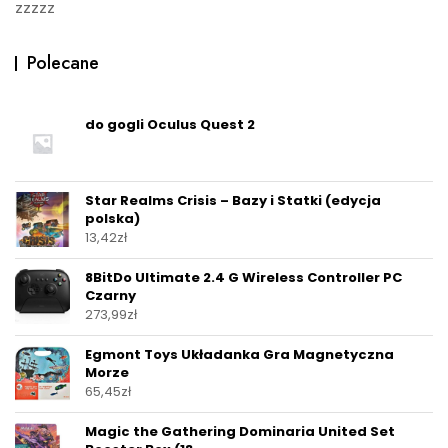
zzzzz
Polecane
do gogli Oculus Quest 2
Star Realms Crisis – Bazy i Statki (edycja
polska)
13,42
zł
8BitDo Ultimate 2.4 G Wireless Controller PC
Czarny
273,99
zł
Egmont Toys Układanka Gra Magnetyczna
Morze
65,45
zł
Magic the Gathering Dominaria United Set