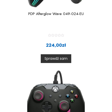
PDP Afterglow Wave 049-024-EU
R
a
224,00
zł
t
e
d
0
Sprawdź sam
o
u
t
o
f
5