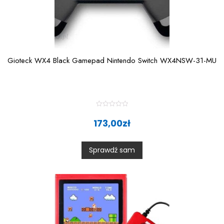
Gioteck WX4 Black Gamepad Nintendo Switch WX4NSW-31-MU
R
a
173,00
zł
t
e
d
0
Sprawdź sam
o
u
t
o
f
5