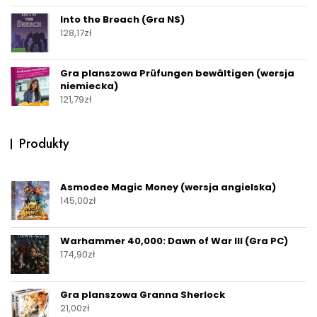
Into the Breach (Gra NS)
128,17
zł
Gra planszowa Prüfungen bewältigen (wersja
niemiecka)
121,79
zł
Produkty
Asmodee Magic Money (wersja angielska)
145,00
zł
Warhammer 40,000: Dawn of War III (Gra PC)
174,90
zł
Gra planszowa Granna Sherlock
21,00
zł