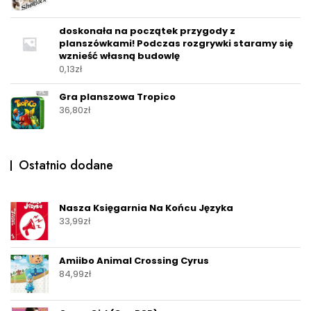
doskonała na początek przygody z
planszówkami! Podczas rozgrywki staramy się
wznieść własną budowlę
0,13
zł
Gra planszowa Tropico
36,80
zł
Ostatnio dodane
Nasza Księgarnia Na Końcu Języka
33,99
zł
Amiibo Animal Crossing Cyrus
84,99
zł