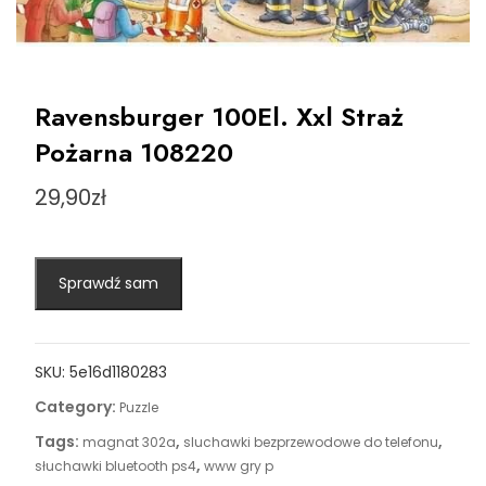
Ravensburger 100El. Xxl Straż
Pożarna 108220
29,90
zł
Sprawdź sam
SKU:
5e16d1180283
Category:
Puzzle
Tags:
,
,
magnat 302a
sluchawki bezprzewodowe do telefonu
,
słuchawki bluetooth ps4
www gry p