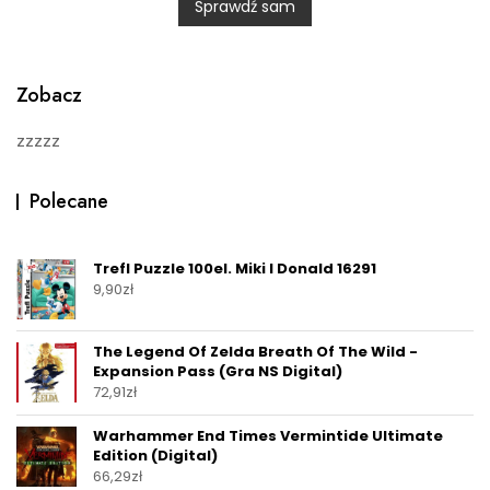
Sprawdź sam
o
u
t
o
f
5
Zobacz
zzzzz
Polecane
Trefl Puzzle 100el. Miki I Donald 16291
9,90
zł
The Legend Of Zelda Breath Of The Wild -
Expansion Pass (Gra NS Digital)
72,91
zł
Warhammer End Times Vermintide Ultimate
Edition (Digital)
66,29
zł