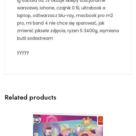
lg 65b13la 65, tv okazje sklepy stacjonarne
warszawa, iohone, czajnik 0 5l, ultrabook a
laptop, odtwarzacz blu-ray, macbook pro m2
pro, mi band 4 nie chce się sparować, jak
zmienić piksele zdjęcia, ryzen 5 3400g, wymiana
butli sodastream
yyyyy
Related products