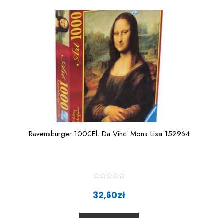
o
f
5
Ravensburger 1000El. Da Vinci Mona Lisa 152964
R
a
32,60
zł
t
e
d
0