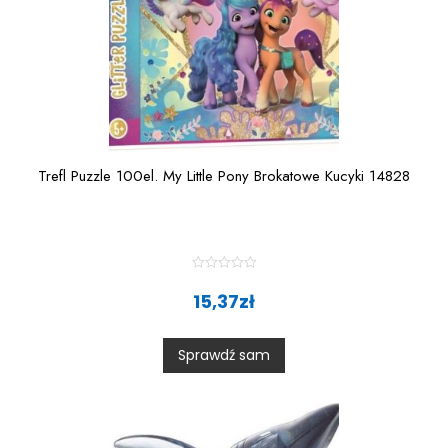
Trefl Puzzle 100el. My Little Pony Brokatowe Kucyki 14828
R
a
15,37
zł
t
e
d
0
Sprawdź sam
o
u
t
o
f
5