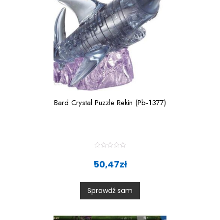
Bard Crystal Puzzle Rekin (Pb-1377)
R
a
50,47
zł
t
e
d
0
Sprawdź sam
o
u
t
o
f
5