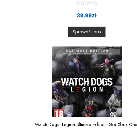
R
a
39,99
zł
t
e
d
0
Sprawdź sam
o
u
t
o
f
5
Watch Dogs: Legion Ultimate Edition (Gra Xbox One