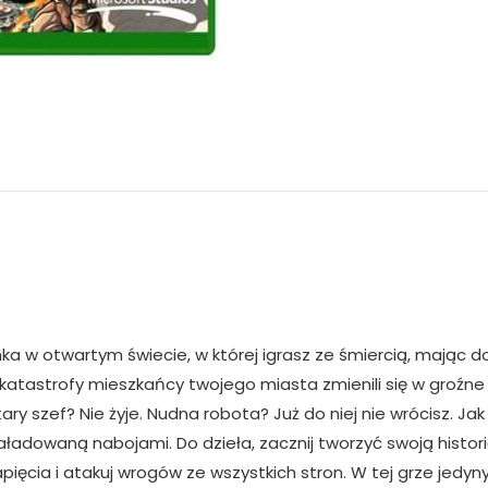
a w otwartym świecie, w której igrasz ze śmiercią, mając d
u katastrofy mieszkańcy twojego miasta zmienili się w groźn
Stary szef? Nie żyje. Nudna robota? Już do niej nie wrócisz. J
aładowaną nabojami. Do dzieła, zacznij tworzyć swoją histor
apięcia i atakuj wrogów ze wszystkich stron. W tej grze jed