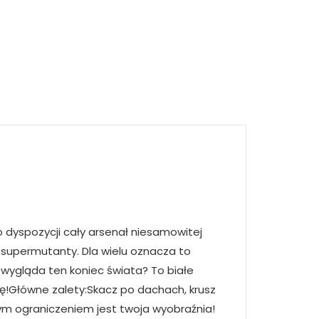
o dyspozycji cały arsenał niesamowitej
e supermutanty. Dla wielu oznacza to
ak wygląda ten koniec świata? To białe
ię!Główne zalety:Skacz po dachach, krusz
ynym ograniczeniem jest twoja wyobraźnia!