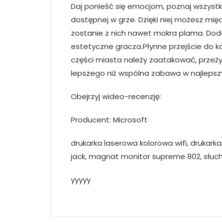
Daj ponieść się emocjom, poznaj wszystki
dostępnej w grze. Dzięki niej możesz międ
zostanie z nich nawet mokra plama. Dod
estetyczne gracza.Płynne przejście do ka
części miasta należy zaatakować, przeży
lepszego niż wspólna zabawa w najleps
Obejrzyj wideo-recenzję:
Producent: Microsoft
drukarka laserowa kolorowa wifi, drukark
jack, magnat monitor supreme 802, słuch
yyyyy