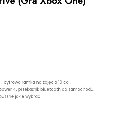
rive (Gra Xbox One)
,
,
i
cyfrowa ramka na zdjęcia 10 cali
,
,
 power 4
przekaźnik bluetooth do samochodu
uszne jakie wybrać