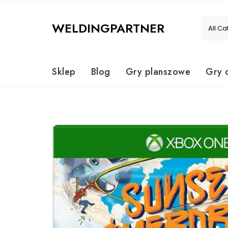
Skip
to
WELDINGPARTNER
content
Sklep
Blog
Gry planszowe
Gry 