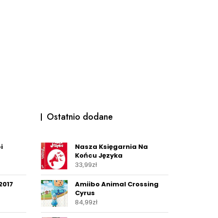
Ostatnio dodane
i
Nasza Księgarnia Na
Końcu Języka
33,99
zł
2017
Amiibo Animal Crossing
Cyrus
84,99
zł