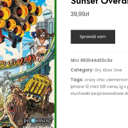
Sunset Overd
39,99
zł
Sprawdź sam
SKU:
662044d25c3a
Category:
Gry Xbox One
Tags:
crazy chic clementon
,
iphone 12 mini 128 cena
lg x
słuchawki bezprzewodowe do