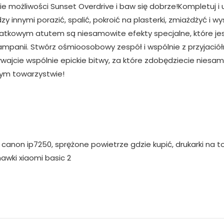
e możliwości Sunset Overdrive i baw się dobrze!Kompletuj i 
zy innymi porazić, spalić, pokroić na plasterki, zmiażdżyć i
atkowym atutem są niesamowite efekty specjalne, które je
mpanii. Stwórz ośmioosobowy zespół i wspólnie z przyjaciółm
wajcie wspólnie epickie bitwy, za które zdobędziecie niesam
zym towarzystwie!
a canon ip7250, sprężone powietrze gdzie kupić, drukarki na 
awki xiaomi basic 2