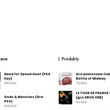
cane
Produkty
Need for Speed Heat (PS4
Gra planszowa Cob
Key)
Battle of Midway
196,00
zł
79,99
zł
LE TOUR DE FRANCE 
Gods & Monsters (Gra
(gra XBOX ONE)
PS4)
80,99
zł
139,00
zł