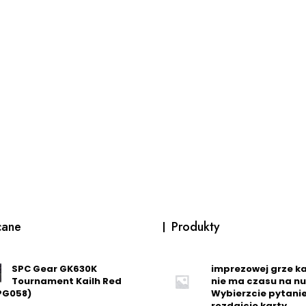
cane
Produkty
SPC Gear GK630K
imprezowej grze ka
Tournament Kailh Red
nie ma czasu na nu
PG058)
Wybierzcie pytanie
rozdajcie karty