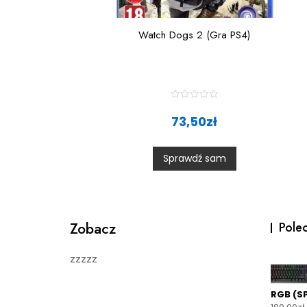
Watch Dogs 2 (Gra PS4)
R
a
73,50
zł
t
e
d
0
Sprawdź sam
o
u
t
o
f
5
Zobacz
Pole
zzzzz
RGB (S