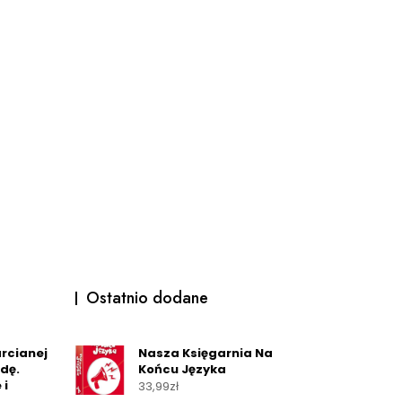
Ostatnio dodane
rcianej
Nasza Księgarnia Na
dę.
Końcu Języka
 i
33,99
zł