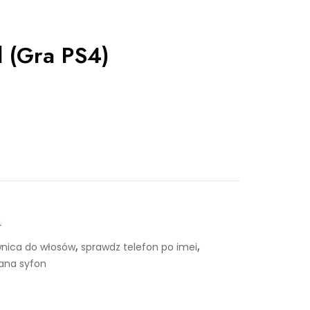
 (Gra PS4)
4
,
,
nica do włosów
sprawdz telefon po imei
ana syfon