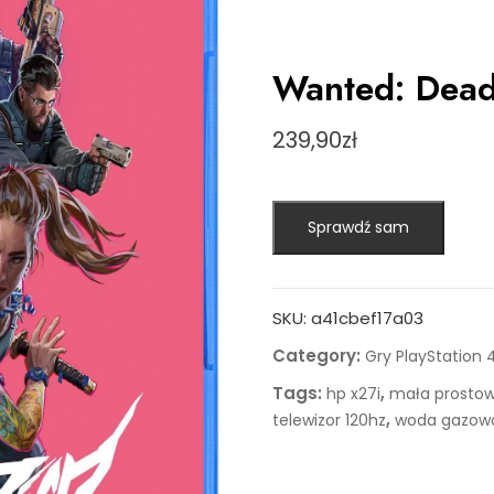
Wanted: Dead
239,90
zł
Sprawdź sam
SKU:
a41cbef17a03
Category:
Gry PlayStation 
Tags:
,
hp x27i
mała prostow
,
telewizor 120hz
woda gazow