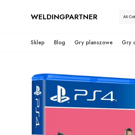
Skip
to
WELDINGPARTNER
content
Sklep
Blog
Gry planszowe
Gry 