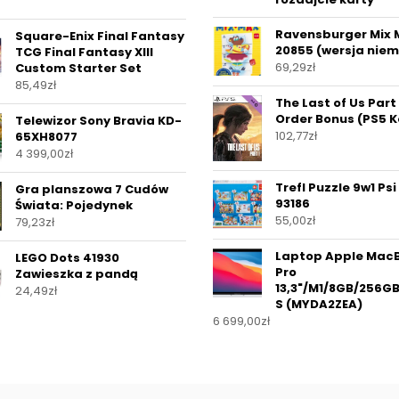
Ravensburger Mix 
Square-Enix Final Fantasy
20855 (wersja niem
TCG Final Fantasy XIII
69,29
zł
Custom Starter Set
85,49
zł
The Last of Us Part 
Order Bonus (PS5 K
Telewizor Sony Bravia KD-
102,77
zł
65XH8077
4 399,00
zł
Trefl Puzzle 9w1 Psi
Gra planszowa 7 Cudów
93186
Świata: Pojedynek
55,00
zł
79,23
zł
Laptop Apple Mac
LEGO Dots 41930
Pro
Zawieszka z pandą
13,3"/M1/8GB/256
24,49
zł
S (MYDA2ZEA)
6 699,00
zł