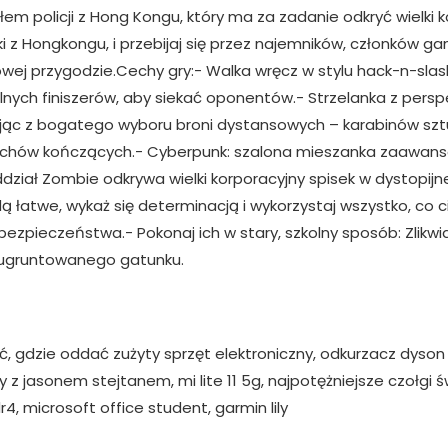
em policji z Hong Kongu, który ma za zadanie odkryć wielki k
ki z Hongkongu, i przebijaj się przez najemników, członków 
ej przygodzie.Cechy gry:- Walka wręcz w stylu hack-n-slash
alnych finiszerów, aby siekać oponentów.- Strzelanka z persp
ając z bogatego wyboru broni dystansowych – karabinów szt
 ruchów kończących.- Cyberpunk: szalona mieszanka zaawanso
ddział Zombie odkrywa wielki korporacyjny spisek w dystopijn
 łatwe, wykaż się determinacją i wykorzystaj wszystko, co 
bezpieczeństwa.- Pokonaj ich w stary, szkolny sposób: Zlikwi
 ugruntowanego gatunku.
ęć, gdzie oddać zużyty sprzęt elektroniczny, odkurzacz dyson 
z jasonem stejtanem, mi lite 11 5g, najpotężniejsze czołgi św
4, microsoft office student, garmin lily