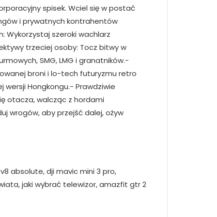
orporacyjny spisek. Wciel się w postać
gangów i prywatnych kontrahentów
: Wykorzystaj szeroki wachlarz
ektywy trzeciej osoby: Tocz bitwy w
urmowych, SMG, LMG i granatników.-
wanej broni i lo-tech futuryzmu retro
ej wersji Hongkongu.- Prawdziwie
cię otacza, walcząc z hordami
duj wrogów, aby przejść dalej, ożyw
v8 absolute, dji mavic mini 3 pro,
iata, jaki wybrać telewizor, amazfit gtr 2