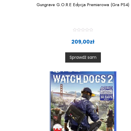
Gungrave G.O.R.E Edycja Premierowa (Gra PS4)
R
a
209,00
zł
t
e
d
0
Sprawdź sam
o
u
t
o
f
5