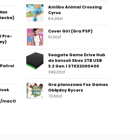
Amiibo Animal Crossing
Max
Cyrus
iecka)
84,99
zł
Cover Girl (Gra PSP)
I Pre-
51,00
zł
ey)
Seagate Game Drive Hub
do konsoli Xbox 2TB USB
 Patrol
3.2 Gen.1 STKX2000400
399,00
zł
Gra planszowa Fox Games
Book
Obłędny Rycerz
73,66
zł
GB/macO