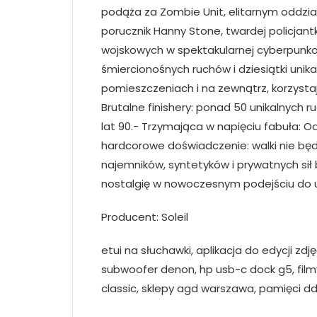
podąża za Zombie Unit, elitarnym oddział
porucznik Hanny Stone, twardej policjant
wojskowych w spektakularnej cyberpunkow
śmiercionośnych ruchów i dziesiątki unik
pomieszczeniach i na zewnątrz, korzyst
Brutalne finishery: ponad 50 unikalnych
lat 90.- Trzymająca w napięciu fabuła: O
hardcorowe doświadczenie: walki nie będą
najemników, syntetyków i prywatnych sił 
nostalgię w nowoczesnym podejściu do
Producent: Soleil
etui na słuchawki, aplikacja do edycji zdj
subwoofer denon, hp usb-c dock g5, filmy 
classic, sklepy agd warszawa, pamięci ddr