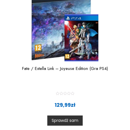
Fate / Extella Link – Joyeuse Edition (Gra PS4)
R
a
129,99
zł
t
e
d
0
Sprawdź sam
o
u
t
o