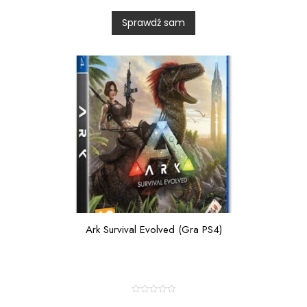
d
0
Sprawdź sam
o
u
t
o
f
5
Ark Survival Evolved (Gra PS4)
R