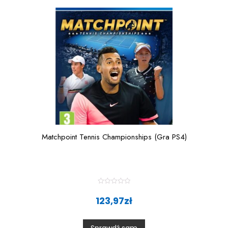
f
5
Matchpoint Tennis Championships (Gra PS4)
R
a
123,97
zł
t
e
d
0
Sprawdź sam
o