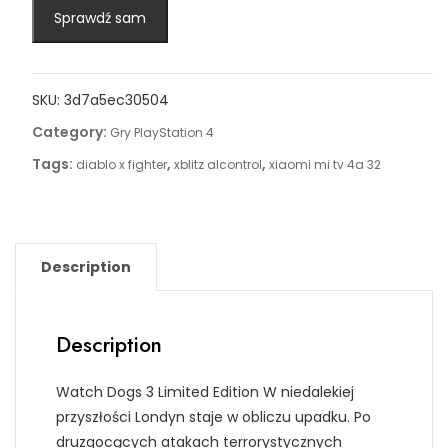
Sprawdź sam
SKU:
3d7a5ec30504
Category:
Gry PlayStation 4
Tags:
,
,
diablo x fighter
xblitz alcontrol
xiaomi mi tv 4a 32
Description
Description
Watch Dogs 3 Limited Edition W niedalekiej
przyszłości Londyn staje w obliczu upadku. Po
druzgocących atakach terrorystycznych