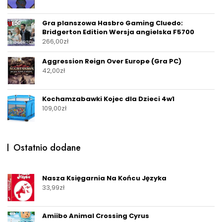
Gra planszowa Hasbro Gaming Cluedo:
Bridgerton Edition Wersja angielska F5700
266,00
zł
Aggression Reign Over Europe (Gra PC)
42,00
zł
Kochamzabawki Kojec dla Dzieci 4w1
109,00
zł
Ostatnio dodane
Nasza Księgarnia Na Końcu Języka
33,99
zł
Amiibo Animal Crossing Cyrus