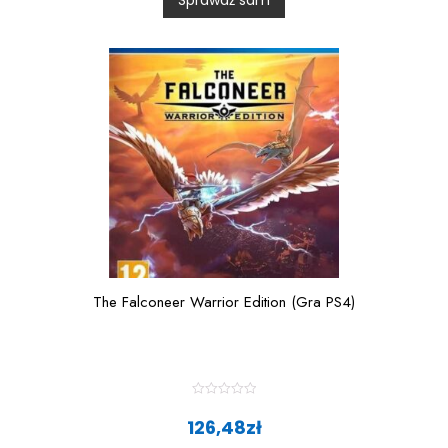
u
t
o
f
5
The Falconeer Warrior Edition (Gra PS4)
R
a
126,48
zł
t
e