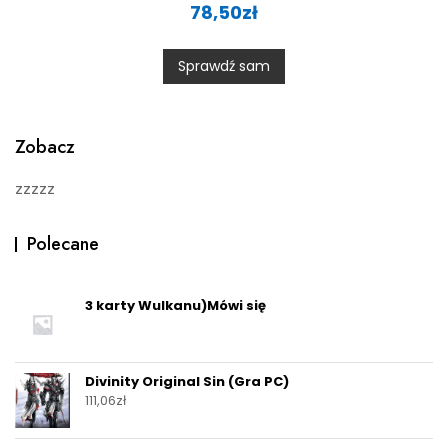
a
78,50
zł
t
e
d
0
Sprawdź sam
o
u
t
o
f
5
Zobacz
zzzzz
Polecane
3 karty Wulkanu)Mówi się
Divinity Original Sin (Gra PC)
111,06
zł