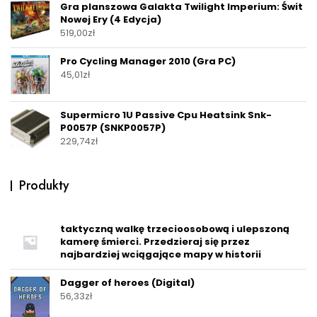
Gra planszowa Galakta Twilight Imperium: Świt
Nowej Ery (4 Edycja)
519,00
zł
Pro Cycling Manager 2010 (Gra PC)
45,01
zł
Supermicro 1U Passive Cpu Heatsink Snk-
P0057P (SNKP0057P)
229,74
zł
Produkty
taktyczną walkę trzecioosobową i ulepszoną
kamerę śmierci. Przedzieraj się przez
najbardziej wciągające mapy w historii
Dagger of heroes (Digital)
56,33
zł