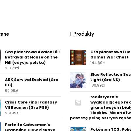
cane
Produkty
Gra planszowa Avalon Hill
Gra planszowa Luc
Betrayal at House on the
Games War Chest
Hill (edycja polska)
144,69
zł
213,78
zł
Blue Reflection Se
ARK Survival Evolved (Gra
Light (Gra NS)
PC)
180,99
zł
99,99
zł
realistycznie
Crisis Core Final Fantasy
wyglądającego rek
VII Reunion (Gra PS5)
granatowych i biał
klocków. Ma on otw
219,99
zł
paszczę pełną ostrych zębó
Fortnite Catwoman's
Pokémon TCG: Po
Grappling Claw Pickaxe