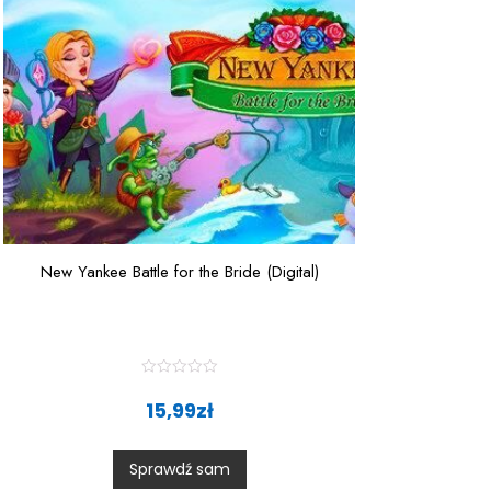
New Yankee Battle for the Bride (Digital)
R
a
15,99
zł
t
e
d
0
Sprawdź sam
o
u