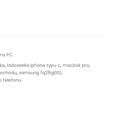
 na PC
,
,
,
ka
ładowarka iphone typu c
macbok pro
,
,
mochodu
samsung fq215g001
 telefonu