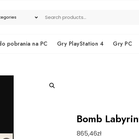
do pobrania na PC
Gry PlayStation 4
Gry PC
Bomb Labyrint
865,46
zł