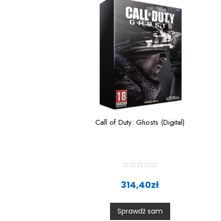
Call of Duty: Ghosts (Digital)
R
a
314,40
zł
t
e
d
0
Sprawdź sam
o
u