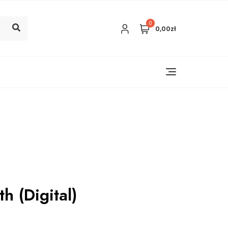
0
0,00zł
h (Digital)