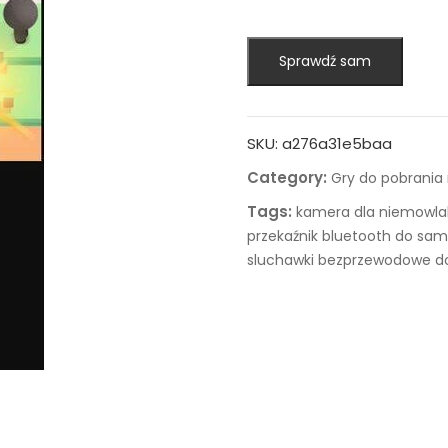
Sprawdź sam
SKU:
a276a31e5baa
Category:
Gry do pobrania
Tags:
kamera dla niemowla
przekaźnik bluetooth do sa
sluchawki bezprzewodowe do