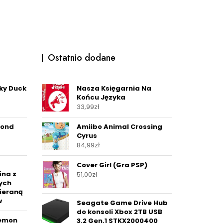
Ostatnio dodane
ky Duck
Nasza Księgarnia Na
Końcu Języka
33,99
zł
cond
Amiibo Animal Crossing
Cyrus
84,99
zł
Cover Girl (Gra PSP)
ina z
51,00
zł
ych
ieraną
w
Seagate Game Drive Hub
do konsoli Xbox 2TB USB
kémon
3.2 Gen.1 STKX2000400