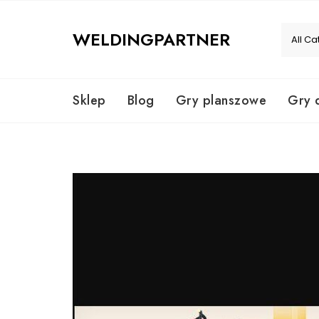
Skip
to
WELDINGPARTNER
content
Sklep
Blog
Gry planszowe
Gry 