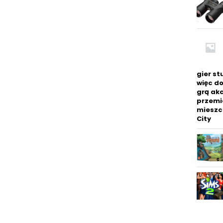
gier st
więc do
grą akc
przemi
mieszcz
City