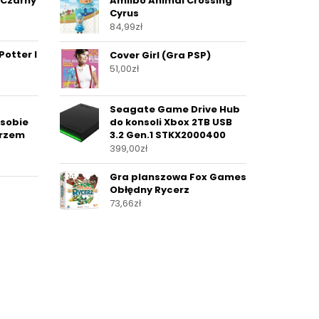
 Czarny
Amiibo Animal Crossing
Cyrus
84,99
zł
Potter I
Cover Girl (Gra PSP)
51,00
zł
Seagate Game Drive Hub
sobie
do konsoli Xbox 2TB USB
trzem
3.2 Gen.1 STKX2000400
399,00
zł
Gra planszowa Fox Games
Obłędny Rycerz
73,66
zł