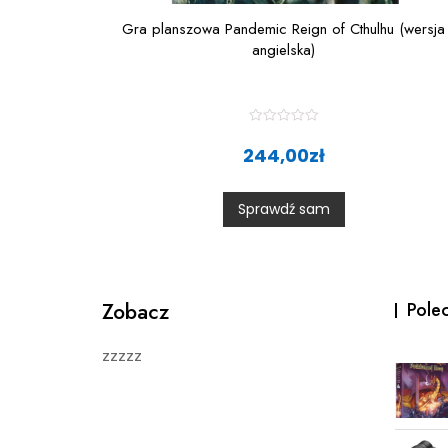
Gra planszowa Pandemic Reign of Cthulhu (wersja
angielska)
R
a
244,00
zł
t
e
d
0
Sprawdź sam
o
u
t
o
f
5
Zobacz
Pole
zzzzz