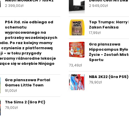
Nikon MONARCH 7 10x42
Denon Ceol N11 DAB
2 399,00
zł
2 949,00
zł
PS4 itd. nie odbiega od
Top Trumps: Harry 
schematu
Zakon Feniksa
wypracowanego na
17,99
zł
potrzeby wcześniejszych
udia. Po raz kolejny mamy
Gra planszowa
 czynienia z platformową
Hippocampus Było 
ji – w toku przygody
Życie - Zostań Mis
erzamy różnorodne lokacje
Sportu
ące się w obrębie Ninjago
73,49
zł
NBA 2K22 (Gra PS5)
Gra planszowa Portal
79,90
zł
Games Little Town
91,00
zł
The Sims 2 (Gra PC)
79,00
zł