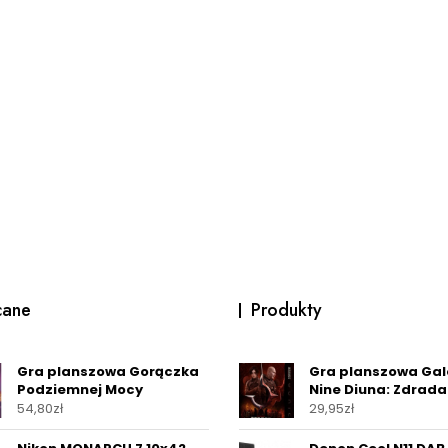
cane
Produkty
Gra planszowa Gorączka
Gra planszowa Gal
Podziemnej Mocy
Nine Diuna: Zdrada
54,80
zł
29,95
zł