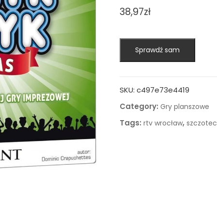
38,97
zł
Sprawdź sam
SKU:
c497e73e4419
Category:
Gry planszowe
Tags:
,
rtv wrocław
szczotec