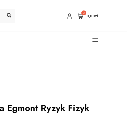
0
0,00zł
a Egmont Ryzyk Fizyk