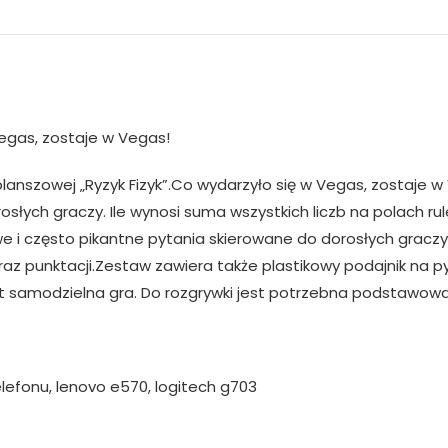
Vegas, zostaje w Vegas!
lanszowej „Ryzyk Fizyk”.Co wydarzyło się w Vegas, zostaje 
słych graczy. Ile wynosi suma wszystkich liczb na polach ru
 i często pikantne pytania skierowane do dorosłych gracz
z punktacji.Zestaw zawiera także plastikowy podajnik na py
st samodzielna gra. Do rozgrywki jest potrzebna podstawowa g
elefonu, lenovo e570, logitech g703