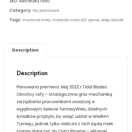
SKU:
48cfe0e37660
Category:
Gry planszowe
Tags:
,
,
macbook mały
motorola moto e22 opinie
sklep ubisoft
Description
Description
Planowana premiera: Maj 2022 r.Tidal Blades:
Obrońcy rafy – strategicznna graz mechaniką
zarządzania pracownikami osadzoaj w
wyjątkowym świecie fantasyWielu dzielnych
śmiałków przybyło, by wziąć udział w Wielkim
Turnieju, jednak tylko nieliczni z nich będą mieli
szansę dołączyć do Ostrz Pływów – elitarnej