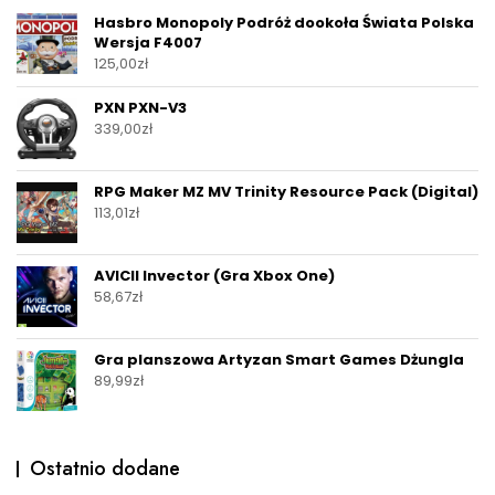
Hasbro Monopoly Podróż dookoła Świata Polska
Wersja F4007
125,00
zł
PXN PXN-V3
339,00
zł
RPG Maker MZ MV Trinity Resource Pack (Digital)
113,01
zł
AVICII Invector (Gra Xbox One)
58,67
zł
Gra planszowa Artyzan Smart Games Dżungla
89,99
zł
Ostatnio dodane