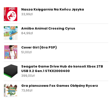
Nasza Księgarnia Na Końcu Języka
33,99
zł
Amiibo Animal Crossing Cyrus
84,99
zł
Cover Girl (Gra PSP)
51,00
zł
Seagate Game Drive Hub do konsoli Xbox 2TB
USB 3.2 Gen.1 STKX2000400
399,00
zł
Gra planszowa Fox Games Obłędny Rycerz
73,66
zł