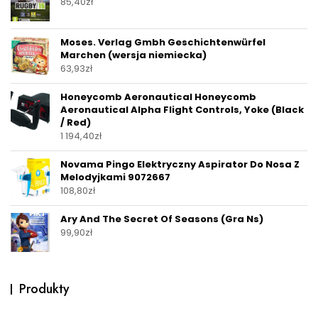
85,40
zł
Moses. Verlag Gmbh Geschichtenwürfel
Marchen (wersja niemiecka)
63,93
zł
Honeycomb Aeronautical Honeycomb
Aeronautical Alpha Flight Controls, Yoke (Black
/ Red)
1 194,40
zł
Novama Pingo Elektryczny Aspirator Do Nosa Z
Melodyjkami 9072667
108,80
zł
Ary And The Secret Of Seasons (Gra Ns)
99,90
zł
Produkty