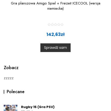
Gra planszowa Amigo Spiel + Freizeit ICECOOL (wersja
niemiecka)
R
a
142,63
zł
t
e
d
0
Sprawdź sam
o
u
t
o
f
5
Zobacz
zzzzz
Polecane
Rugby 15 (Gra PSV)